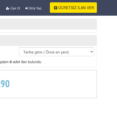
ÜCRETSİZ İLAN VER
Üye Ol
Giriş Yap
toplam
0
adet ilan bulundu