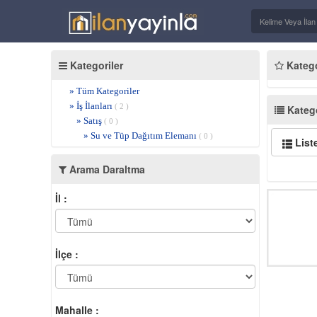
Kategoriler
Kategor
» Tüm Kategoriler
» İş İlanları
( 2 )
Katego
» Satış
( 0 )
» Su ve Tüp Dağıtım Elemanı
( 0 )
List
Arama Daraltma
İl :
İlçe :
Mahalle :