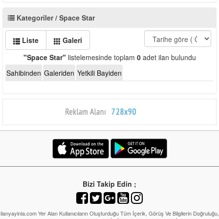
Kategoriler / Space Star
Liste
Galeri
"Space Star"
listelemesinde toplam
0
adet ilan bulundu
Sahibinden
Galeriden
Yetkili Bayiden
Bizi Takip Edin ;
ilanyayinla.com Yer Alan Kullanıcıların Oluşturduğu Tüm İçerik, Görüş Ve Bilgilerin Doğruluğu,