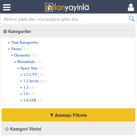
Kategoriler
» Tüm Kategoriler
» Vasıta
( 0 )
» Otomobil
( 0 )
» Mitsubishi
( 0 )
» Space Star
( 0 )
» 1.2 CVT
( 0 )
» 1.2 Invite
( 0 )
» 1.3
( 0 )
» 1.6
( 0 )
» 1.8 GDI
( 0 )
Aramayı Filtrele
Kategori Vitrini