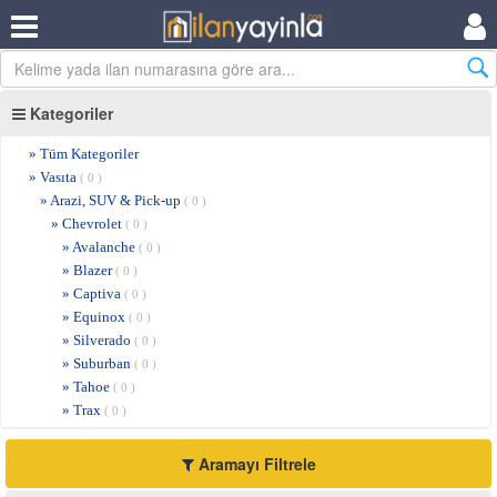
Kategoriler
» Tüm Kategoriler
» Vasıta
( 0 )
» Arazi, SUV & Pick-up
( 0 )
» Chevrolet
( 0 )
» Avalanche
( 0 )
» Blazer
( 0 )
» Captiva
( 0 )
» Equinox
( 0 )
» Silverado
( 0 )
» Suburban
( 0 )
» Tahoe
( 0 )
» Trax
( 0 )
Aramayı Filtrele