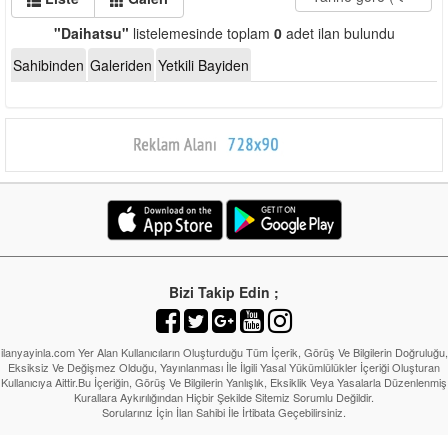
"Daihatsu"
listelemesinde toplam
0
adet ilan bulundu
Sahibinden
Galeriden
Yetkili Bayiden
Bizi Takip Edin ;
ilanyayinla.com Yer Alan Kullanıcıların Oluşturduğu Tüm İçerik, Görüş Ve Bilgilerin Doğruluğu,
Eksiksiz Ve Değişmez Olduğu, Yayınlanması İle İlgili Yasal Yükümlülükler İçeriği Oluşturan
Kullanıcıya Aittir.Bu İçeriğin, Görüş Ve Bilgilerin Yanlışlık, Eksiklik Veya Yasalarla Düzenlenmiş
Kurallara Aykırılığından Hiçbir Şekilde Sitemiz Sorumlu Değildir.
Sorularınız İçin İlan Sahibi İle İrtibata Geçebilirsiniz.