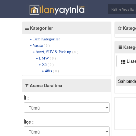
Kategoriler
Kategor
» Tüm Kategoriler
» Vasıta
( 0 )
Katego
» Arazi, SUV & Pick-up
( 0 )
» BMW
( 0 )
List
» X5
( 0 )
» 48is
( 0 )
Sahibind
Arama Daraltma
İl :
İlçe :