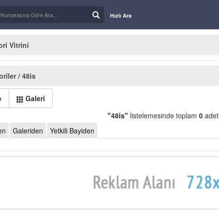
Hızlı Ara
i Vitrini
riler / 48is
e
Galeri
"48is"
listelemesinde toplam
0
adet
en
Galeriden
Yetkili Bayiden