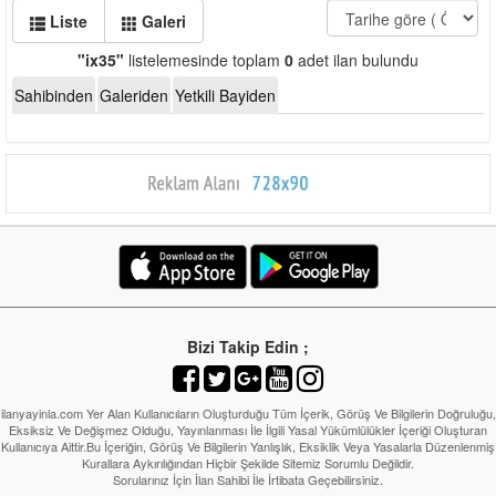
Liste
Galeri
"ix35"
listelemesinde toplam
0
adet ilan bulundu
Sahibinden
Galeriden
Yetkili Bayiden
Bizi Takip Edin ;
ilanyayinla.com Yer Alan Kullanıcıların Oluşturduğu Tüm İçerik, Görüş Ve Bilgilerin Doğruluğu,
Eksiksiz Ve Değişmez Olduğu, Yayınlanması İle İlgili Yasal Yükümlülükler İçeriği Oluşturan
Kullanıcıya Aittir.Bu İçeriğin, Görüş Ve Bilgilerin Yanlışlık, Eksiklik Veya Yasalarla Düzenlenmiş
Kurallara Aykırılığından Hiçbir Şekilde Sitemiz Sorumlu Değildir.
Sorularınız İçin İlan Sahibi İle İrtibata Geçebilirsiniz.