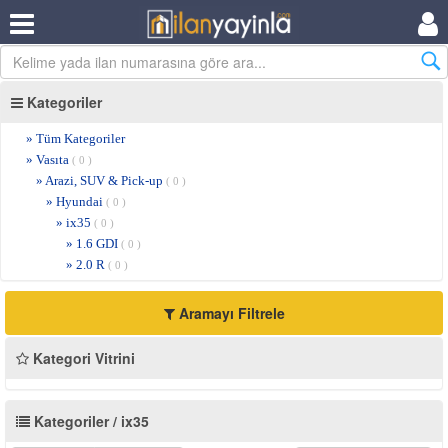
Kategoriler
» Tüm Kategoriler
» Vasıta
( 0 )
» Arazi, SUV & Pick-up
( 0 )
» Hyundai
( 0 )
» ix35
( 0 )
» 1.6 GDI
( 0 )
» 2.0 R
( 0 )
Aramayı Filtrele
Kategori Vitrini
Kategoriler / ix35