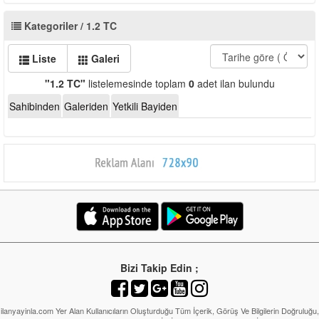
Kategoriler / 1.2 TC
Liste
Galeri
"1.2 TC"
listelemesinde toplam
0
adet ilan bulundu
Sahibinden
Galeriden
Yetkili Bayiden
Bizi Takip Edin ;
ilanyayinla.com Yer Alan Kullanıcıların Oluşturduğu Tüm İçerik, Görüş Ve Bilgilerin Doğruluğu,