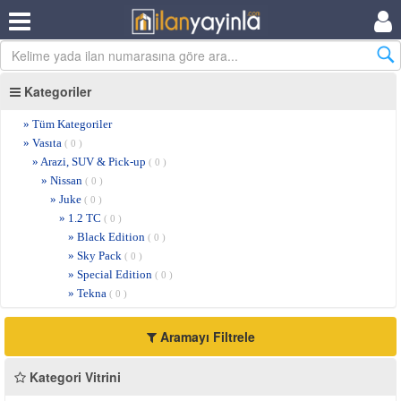
Kategoriler
» Tüm Kategoriler
» Vasıta
( 0 )
» Arazi, SUV & Pick-up
( 0 )
» Nissan
( 0 )
» Juke
( 0 )
» 1.2 TC
( 0 )
» Black Edition
( 0 )
» Sky Pack
( 0 )
» Special Edition
( 0 )
» Tekna
( 0 )
Aramayı Filtrele
Kategori Vitrini