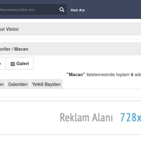
Hızlı Ara
i Vitrini
riler / Macan
e
Galeri
"Macan"
listelemesinde toplam
0
ade
en
Galeriden
Yetkili Bayiden