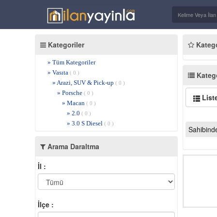
Kategoriler
Kategor
» Tüm Kategoriler
» Vasıta
( 0 )
Katego
» Arazi, SUV & Pick-up
( 0 )
» Porsche
( 0 )
List
» Macan
( 0 )
» 2.0
( 0 )
» 3.0 S Diesel
( 0 )
Sahibind
Arama Daraltma
İl :
İlçe :