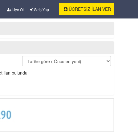
ÜCRETSİZ İLAN VER
Üye Ol
Giriş Yap
t ilan bulundu