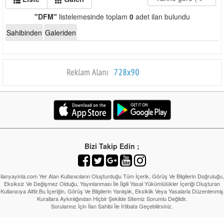
"DFM"
listelemesinde toplam
0
adet ilan bulundu
Sahibinden
Galeriden
Bizi Takip Edin ;
ilanyayinla.com Yer Alan Kullanıcıların Oluşturduğu Tüm İçerik, Görüş Ve Bilgilerin Doğruluğu,
Eksiksiz Ve Değişmez Olduğu, Yayınlanması İle İlgili Yasal Yükümlülükler İçeriği Oluşturan
Kullanıcıya Aittir.Bu İçeriğin, Görüş Ve Bilgilerin Yanlışlık, Eksiklik Veya Yasalarla Düzenlenmiş
Kurallara Aykırılığından Hiçbir Şekilde Sitemiz Sorumlu Değildir.
Sorularınız İçin İlan Sahibi İle İrtibata Geçebilirsiniz.