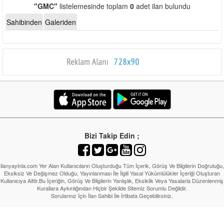
"GMC"
listelemesinde toplam
0
adet ilan bulundu
Sahibinden
Galeriden
Bizi Takip Edin ;
ilanyayinla.com Yer Alan Kullanıcıların Oluşturduğu Tüm İçerik, Görüş Ve Bilgilerin Doğruluğu,
Eksiksiz Ve Değişmez Olduğu, Yayınlanması İle İlgili Yasal Yükümlülükler İçeriği Oluşturan
Kullanıcıya Aittir.Bu İçeriğin, Görüş Ve Bilgilerin Yanlışlık, Eksiklik Veya Yasalarla Düzenlenmiş
Kurallara Aykırılığından Hiçbir Şekilde Sitemiz Sorumlu Değildir.
Sorularınız İçin İlan Sahibi İle İrtibata Geçebilirsiniz.